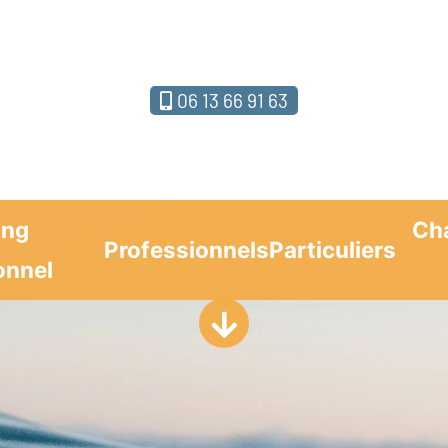
06 13 66 91 63
ing
Ch
Professionnels
Particuliers
onnel