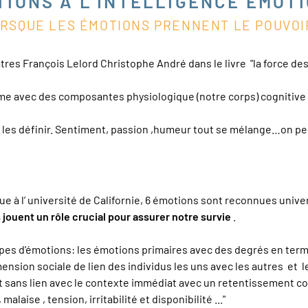
TIONS À L’INTELLIGENCE ÉMOT
RSQUE LES ÉMOTIONS PRENNENT LE POUV
atres François Lelord Christophe André dans le livre "la force de
me avec des composantes physiologique (notre corps) cognitive 
les définir. Sentiment, passion ,humeur tout se mélange…on pens
 l’ université de Californie, 6 émotions sont reconnues universel
s jouent un rôle crucial pour assurer notre survie
.
ypes d'émotions: les émotions primaires avec des degrés en term
nsion sociale de lien des individus les uns avec les autres et l
 sans lien avec le contexte immédiat avec un retentissement corpo
laise , tension, irritabilité et disponibilité ..."