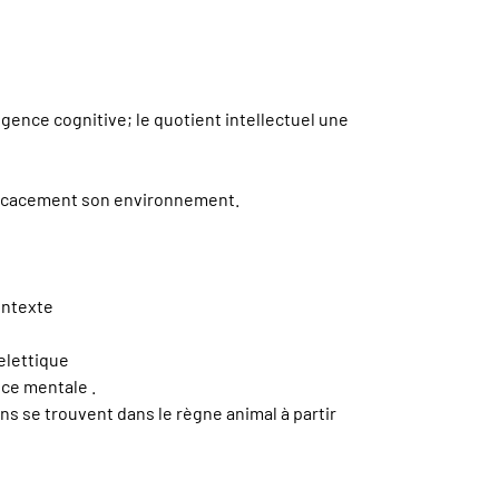
igence cognitive; le quotient intellectuel une
fficacement son environnement.
contexte
uelettique
nce mentale .
ns se trouvent dans le règne animal à partir