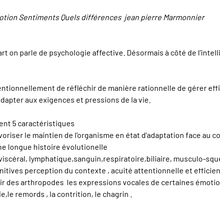
motion Sentiments Quels différences jean pierre Marmonnier
t on parle de psychologie affective. Désormais à côté de l’intell
tentionnellement de réfléchir de manière rationnelle de gérer e
dapter aux exigences et pressions de la vie.
nt 5 caractéristiques
voriser le maintien de l’organisme en état d'adaptation face au 
ne longue histoire évolutionelle
 viscéral, lymphatique,sanguin,respiratoire,biliaire, musculo-sq
itives perception du contexte , acuité attentionnelle et efficie
rtir des arthropodes les expressions vocales de certaines émotio
ie,le remords , la contrition, le chagrin .