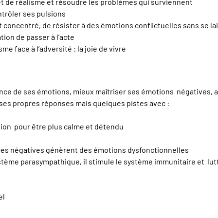
et de réalisme et résoudre les problèmes qui surviennent
ntrôler ses pulsions
 concentré, de résister à des émotions conflictuelles sans se la
tion de passer à l’acte
me face à l’adversité : la joie de vivre
ence de ses émotions, mieux maîtriser ses émotions négatives, a
ses propres réponses mais quelques pistes avec :
tion pour être plus calme et détendu
ances négatives génèrent des émotions dysfonctionnelles
ystème parasympathique, il stimule le système immunitaire et lut
el