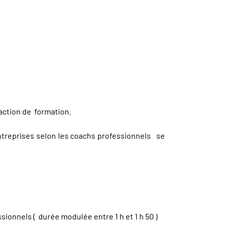
 action de formation.
entreprises selon les coachs professionnels se
sionnels ( durée modulée entre 1 h et 1 h 50 )