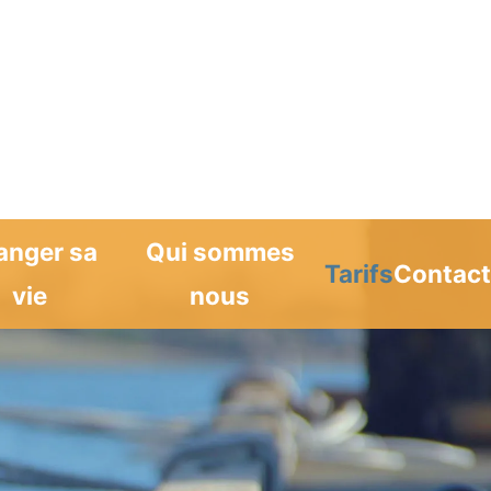
anger sa
Qui sommes
Tarifs
Contac
vie
nous