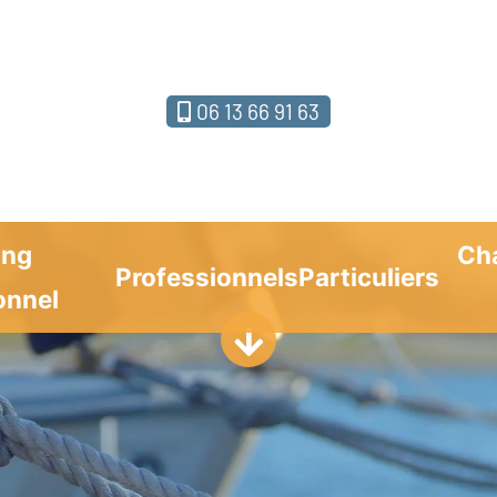
06 13 66 91 63
ing
Ch
Professionnels
Particuliers
onnel