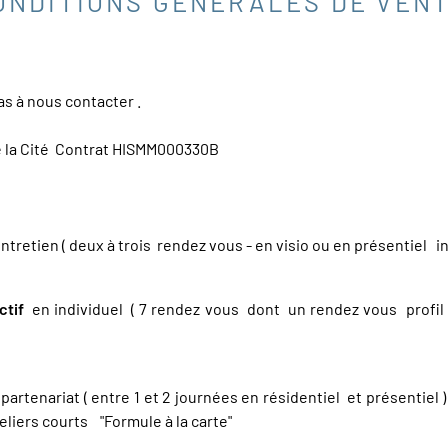
ONDITIONS GÉNÉRALES DE VEN
as à nous contacter .
e la Cité Contrat HISMM000330B
entretien ( deux à trois rendez vous - en visio ou en présentiel i
ctif
en individuel ( 7 rendez vous dont un rendez vous profil t
artenariat ( entre 1 et 2 journées en résidentiel et présentiel
liers courts "Formule à la carte"