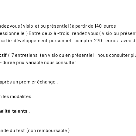
ez vous ( visio et ou présentiel ) à partir de 140 euros
ssionnelle ) Entre deux à -trois rendez vous ( visio ou présen
 partie développement personnel compter 270 euros avec 3 
ctif
( 7 entretiens ) en visio ou en présentiel nous consulter p
- durée prix variable nous consulter
après un premier échange .
on les modalités
alité talents
.
ande du test (non remboursable )